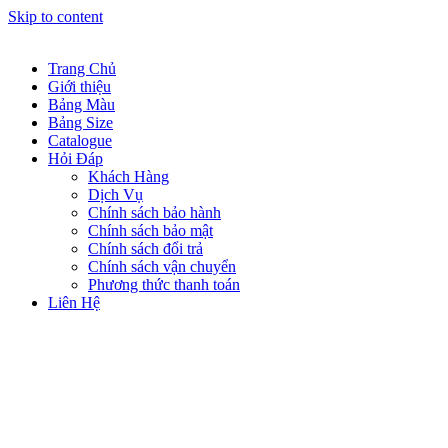
Skip to content
Trang Chủ
Giới thiệu
Bảng Màu
Bảng Size
Catalogue
Hỏi Đáp
Khách Hàng
Dịch Vụ
Chính sách bảo hành
Chính sách bảo mật
Chính sách đổi trả
Chính sách vận chuyển
Phương thức thanh toán
Liên Hệ